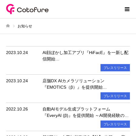
お知らせ
ホーム
2023.10.24
AI顔ぼかし加工アプリ『HiFacE』を一新し配
信開始
～第4回AI・人工知能EXPO（秋）に出展しア
プレスリリース
プリ体験コーナーを設置～
2023.10.24
店舗DX AIカメラソリューション
『EMOTICS（β）』を提供開始
～第4回AI・人工知能EXPO（秋）に出展しデ
プレスリリース
モ体験コーナーを設置～
2022.10.26
自動AIモデル生成プラットフォーム
『EveryAI (β)』を提供開始 ～AI開発経験のな
い開発者でも画像認識AIモデルをカンタンに
プレスリリース
利用可能に～