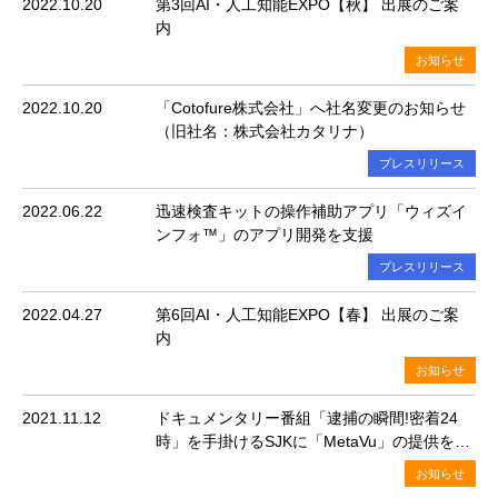
2022.10.20
第3回AI・人工知能EXPO【秋】 出展のご案
内
お知らせ
2022.10.20
「Cotofure株式会社」へ社名変更のお知らせ
（旧社名：株式会社カタリナ）
プレスリリース
2022.06.22
迅速検査キットの操作補助アプリ「ウィズイ
ンフォ™」のアプリ開発を支援
プレスリリース
2022.04.27
第6回AI・人工知能EXPO【春】 出展のご案
内
お知らせ
2021.11.12
ドキュメンタリー番組「逮捕の瞬間!密着24
時」を手掛けるSJKに「MetaVu」の提供を開
始
お知らせ